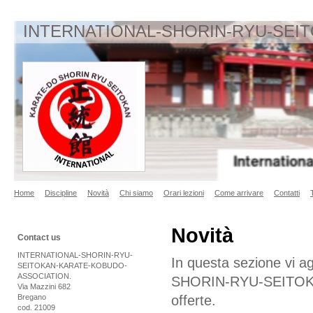
INTERNATIONAL-SHORIN-RYU-SEI
Home
Discipline
Novità
Chi siamo
Orari lezioni
Come arrivare
Contatti
Novità
Contact us
INTERNATIONAL-SHORIN-RYU-
In questa sezione vi 
SEITOKAN-KARATE-KOBUDO-
ASSOCIATION.
SHORIN-RYU-SEITOK
Via Mazzini 682
Bregano
offerte.
cod. 21009