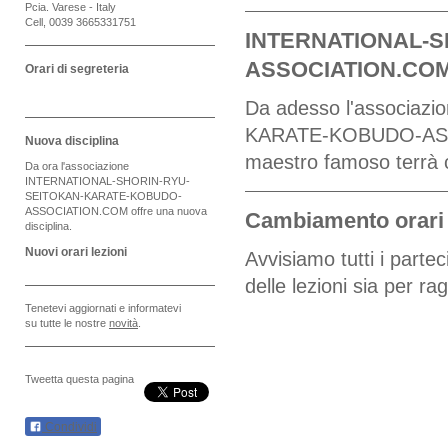
Pcia. Varese - Italy
Cell, 0039 3665331751
INTERNATIONAL-
ASSOCIATION.COM p
Orari di segreteria
Da adesso l'associ
KARATE-KOBUDO-ASSO
Nuova disciplina
maestro famoso terrà c
Da ora l'associazione
INTERNATIONAL-SHORIN-RYU-
SEITOKAN-KARATE-KOBUDO-
ASSOCIATION.COM offre una nuova
Cambiamento orari d
disciplina.
Nuovi orari lezioni
Avvisiamo tutti i partec
delle lezioni sia per rag
Tenetevi aggiornati e informatevi
su tutte le nostre
novità
.
Tweetta questa pagina
Condividi